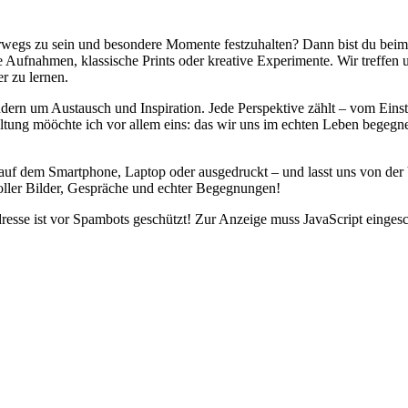
erwegs zu sein und besondere Momente festzuhalten? Dann bist du beim 
le Aufnahmen, klassische Prints oder kreative Experimente. Wir treffen
r zu lernen.
dern um Austausch und Inspiration. Jede Perspektive zählt – vom Ein
altung mööchte ich vor allem eins: das wir uns im echten Leben begeg
 auf dem Smartphone, Laptop oder ausgedruckt – und lasst uns von der V
oller Bilder, Gespräche und echter Begegnungen!
esse ist vor Spambots geschützt! Zur Anzeige muss JavaScript eingesch