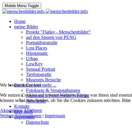
Mobile Menu Toggle
Home
meine Bilder
Projekt "Flatlay - Menschenbilder"
auf den Spuren von PENG
Portraitfotografie
Lost Places
Hipstamatic
Urban
LowKey
Sensual Portrait
Tierfotografie
Museums Besuche
Wir benutzen Cookies
Fotokurse und mehr ...
Fotokurse & Veranstaltungen
Wir nutzen Cookies auf unserer Website. Einige von ihnen sind essenzi
Stammtisch Fotofreunde-Wetterau
können selbst entscheiden, ob Sie die Cookies zulassen möchten. Bitte
Newsletter
Kontakt
Akzeptieren
Ablehnen
über mich
Weitere Informationen
|
Impressum
Impressum
Datenschutz