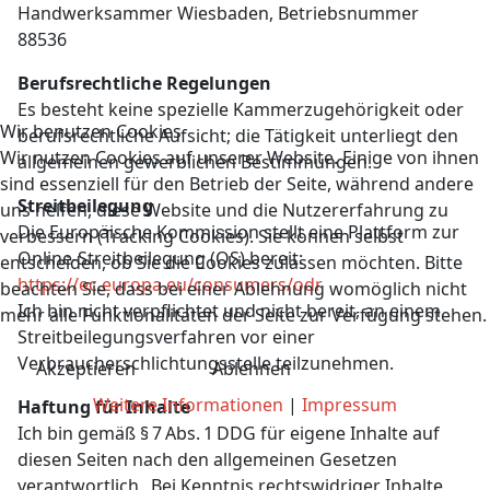
Handwerksammer Wiesbaden, Betriebsnummer
88536
Berufsrechtliche Regelungen
Es besteht keine spezielle Kammerzugehörigkeit oder
Wir benutzen Cookies
berufsrechtliche Aufsicht; die Tätigkeit unterliegt den
Wir nutzen Cookies auf unserer Website. Einige von ihnen
allgemeinen gewerblichen Bestimmungen.
sind essenziell für den Betrieb der Seite, während andere
Streitbeilegung
uns helfen, diese Website und die Nutzererfahrung zu
Die Europäische Kommission stellt eine Plattform zur
verbessern (Tracking Cookies). Sie können selbst
Online-Streitbeilegung (OS) bereit:
entscheiden, ob Sie die Cookies zulassen möchten. Bitte
https://ec.europa.eu/consumers/odr
beachten Sie, dass bei einer Ablehnung womöglich nicht
Ich bin nicht verpflichtet und nicht bereit, an einem
mehr alle Funktionalitäten der Seite zur Verfügung stehen.
Streitbeilegungsverfahren vor einer
Verbraucherschlichtungsstelle teilzunehmen.
Akzeptieren
Ablehnen
Weitere Informationen
|
Impressum
Haftung für Inhalte
Ich bin gemäß § 7 Abs. 1 DDG für eigene Inhalte auf
diesen Seiten nach den allgemeinen Gesetzen
verantwortlich . Bei Kenntnis rechtswidriger Inhalte